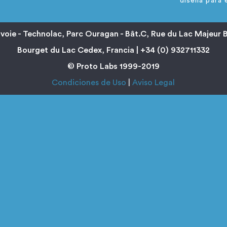
diseña para 
avoie - Technolac, Parc Ouragan - Bât.C, Rue du Lac Majeur 
Bourget du Lac Cedex, Francia | +34 (0) 932711332
© Proto Labs 1999-
2019
Condiciones de Uso
|
Aviso Legal