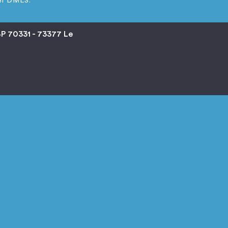
el DMLS.
BP 70331 - 73377 Le