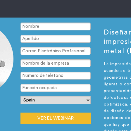
Diseña
impres
metal 
La impresión
cuando se tr
geometrías c
ligeras o c
presentació
defectuosa 
optimizada, 
de diseño de
VER EL WEBINAR
opciones de
que hay que