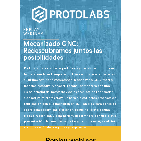
REPLAY
WEBINAR
Mecanizado CNC:
Redescubramos juntos las
posibilidades
Protolabs, fabricante de prototipos y piezas de producción
bajo demanda en tiempo récord, se complace en ofrecerles
su último seminario web sobre el mecanizado CNC. Manuel
Blanche, Account Manager, España, comenzará con una
visión general del mercado y de las técnicas de fabricación
sustractiva mientras traza un paralelo con otros procesos de
fabricación como la impresión en 3D. También dará consejos
sobre cómo optimizar el diseño y reducir el costo de una
pieza a mecanizar. El seminario web terminará con una breve
presentación de nuestros servicios y, por supuesto, se abrirá
con una sesión de preguntas y respuestas.
Replay webinar