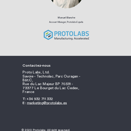
Manuel Blanche
Account Manager, Protolabs España
Contactez-nous
Proto Labs, Ltd.
Savoie - Technolac, Parc Ouragan -
Bât.C,
Rue du Lac Majeur BP 70331 -
73377 Le Bourget du Lac Cedex,
France
T:
+34 932 711 332
E:
marketing@protolabs.es
© 2020 Protolabs. All right reserved.